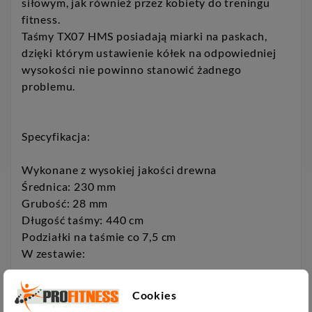
siłowym, jak również przez kobiety do treningu
fitness.
Taśmy TX07 HMS posiadają miarki na paskach,
dzięki którym ustawienie kółek na odpowiedniej
wysokości nie powinno stanowić żadnego
problemu.
Specyfikacja:
Wykonane z wysokiej jakości drewna
Średnica: 230 mm
Grubość: 28 mm
Długość taśmy: 440 cm
Podziałki na taśmie co 7,5 cm
W zestawie:
kółka gimnastyczne: 2 szt.
Cookies
taśmy tekstylne: 2 szt.