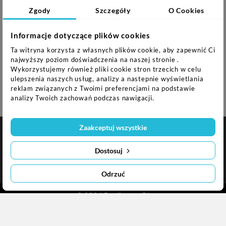
Zgody
Szczegóły
O Cookies
Maksymalne obciążenie: 200 kg
Informacje dotyczące plików cookies
Ta witryna korzysta z własnych plików cookie, aby zapewnić Ci
Uwagi:
najwyższy poziom doświadczenia na naszej stronie .
Wykorzystujemy również pliki cookie stron trzecich w celu
Gwarancja 24 miesiące
ulepszenia naszych usług, analizy a nastepnie wyświetlania
reklam związanych z Twoimi preferencjami na podstawie
analizy Twoich zachowań podczas nawigacji.
Zaakceptuj wszystkie

NASZA FIRMA
Dostosuj

INFORMACJA O SKLEPIE
Odrzuć
© 2024 Profitness.pl