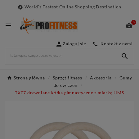
World's Fastest Online Shopping Destination

0



Zaloguj się
Kontakt z nami


Strona główna
Sprzęt fitness
Akcesoria
Gumy
do ćwiczeń
TX07 drewniane kółka gimnastyczne z miarką HMS