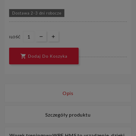
Dostawa 2-3 dni robocze
ILOŚĆ

Dodaj Do Koszyka
Opis
Szczegóły produktu
Worek treningowyWBF HMS to urządzenie, dzięki