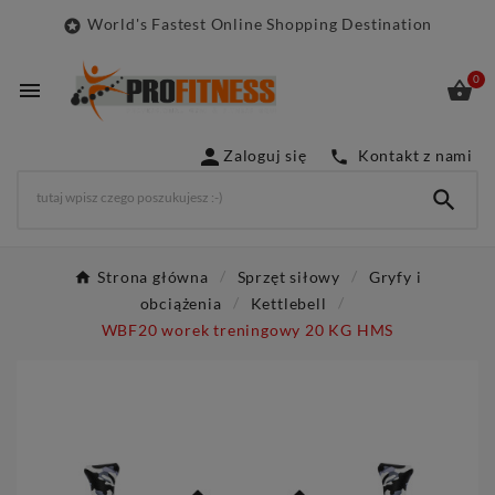
World's Fastest Online Shopping Destination

0



Zaloguj się
Kontakt z nami


Strona główna
Sprzęt siłowy
Gryfy i
obciążenia
Kettlebell
WBF20 worek treningowy 20 KG HMS