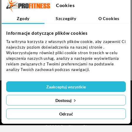
Specyfikacja:
Cookies
Materiał: skóra ekologiczna
Zgody
Szczegóły
O Cookies
Wypełnienie: piasek
Wymiary: 73 x 19 x 48 cm
Informacje dotyczące plików cookies
Ta witryna korzysta z własnych plików cookie, aby zapewnić Ci
Uwagi:
najwyższy poziom doświadczenia na naszej stronie .
Wykorzystujemy również pliki cookie stron trzecich w celu
Gwarancja 24 miesiące
ulepszenia naszych usług, analizy a nastepnie wyświetlania
reklam związanych z Twoimi preferencjami na podstawie
analizy Twoich zachowań podczas nawigacji.
Zaakceptuj wszystkie

NASZA FIRMA
Dostosuj

INFORMACJA O SKLEPIE
Odrzuć
© 2024 Profitness.pl