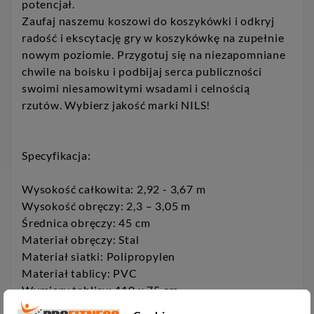
potencjał.
Zaufaj naszemu koszowi do koszykówki i odkryj
radość i ekscytację gry w koszykówkę na zupełnie
nowym poziomie. Przygotuj się na niezapomniane
chwile na boisku i podbijaj serca publiczności
swoimi niesamowitymi wsadami i celnością
rzutów. Wybierz jakość marki NILS!
Specyfikacja:
Wysokość całkowita: 2,92 - 3,67 m
Wysokość obręczy: 2,3 – 3,05 m
Średnica obręczy: 45 cm
Materiał obręczy: Stal
Materiał siatki: Polipropylen
Materiał tablicy: PVC
Wymiary tablicy: 110 x 75 cm
Wymiary podstawy: 113 x 73 cm