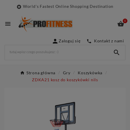
World's Fastest Online Shopping Destination

0



Zaloguj się
Kontakt z nami


Strona główna
Gry
Koszykówka
ZDKA21 kosz do koszykówki nils