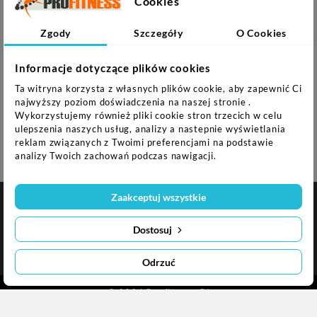
Cookies
Pojemność podstawy: 75 l
Wypełnienie podstawy: woda
Zgody
Szczegóły
O Cookies
Waga: 18 kg
Informacje dotyczące plików cookies
Uwagi:
Ta witryna korzysta z własnych plików cookie, aby zapewnić Ci
najwyższy poziom doświadczenia na naszej stronie .
Nie przeznaczona do użytku komercyjnego
Wykorzystujemy również pliki cookie stron trzecich w celu
24-miesięczna gwarancja
ulepszenia naszych usług, analizy a nastepnie wyświetlania
reklam związanych z Twoimi preferencjami na podstawie
analizy Twoich zachowań podczas nawigacji.
Zaakceptuj wszystkie

NASZA FIRMA
Dostosuj

INFORMACJA O SKLEPIE
Odrzuć
© 2024 Profitness.pl