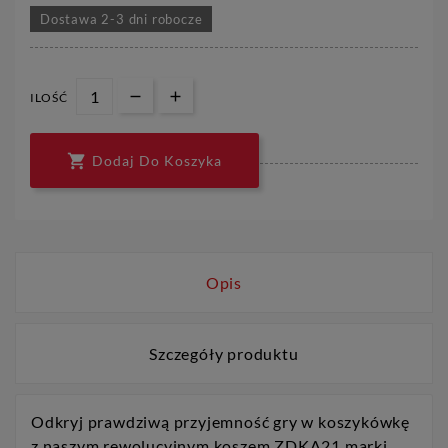
Dostawa 2-3 dni robocze
ILOŚĆ

Dodaj Do Koszyka
Opis
Szczegóły produktu
Odkryj prawdziwą przyjemność gry w koszykówkę
z naszym rewolucyjnym koszem ZDKA21 marki