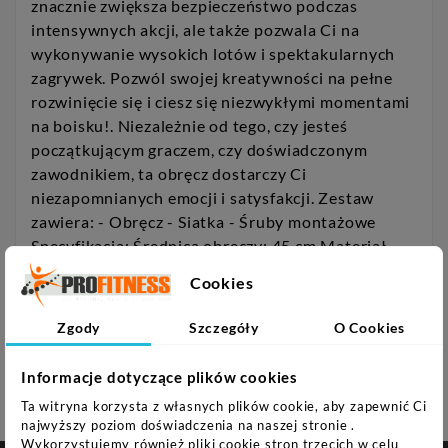
znacznie zwiększa bezpieczeństwo podczas
intensywnych akcji, ale także pozwala Ci na
wykonywanie wysokich lotów i spektakularnych
zagrywek. Pozwól swojej kreatywności na pełne
rozwinięcie się i ciesz się niezwykłymi momentami
na boisku!. Niezależnie od tego, czy jesteś
początkującym graczem, czy doświadczonym
zawodnikiem, ta obręcz dostarczy Ci
niezapomnianych emocji i satysfakcji. Zestaw
zawiera: - Obręcz - Siatka - Śruby montażowe
Specyfikacja: Średnica obręczy: 45 cm Materiał
obręczy: Stal Grubość obręczy: 16 mm Materiał
Cookies
siatki: Polipropylen Rozstaw otworów
montażowych: 80 mm x 75 mm Śruby 4x: dł. 80mm
Zgody
Szczegóły
O Cookies
x o 6mm Uwagi: Nie przeznaczona do użytku
komercyjnego 24-miesięczna gwarancja
Informacje dotyczące plików cookies
Ta witryna korzysta z własnych plików cookie, aby zapewnić Ci
najwyższy poziom doświadczenia na naszej stronie .
Wykorzystujemy również pliki cookie stron trzecich w celu