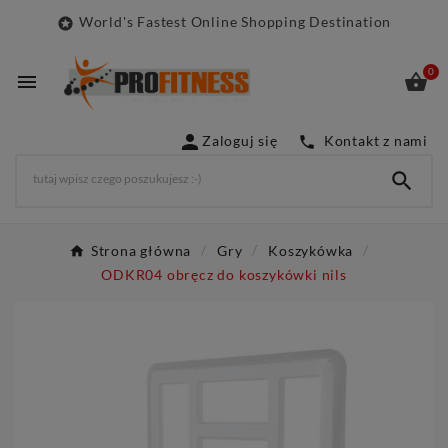
World's Fastest Online Shopping Destination

0



Zaloguj się
Kontakt z nami


Strona główna
Gry
Koszykówka
ODKR04 obręcz do koszykówki nils