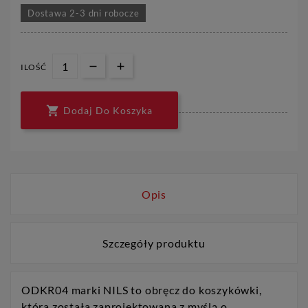
Dostawa 2-3 dni robocze
ILOŚĆ

Dodaj Do Koszyka
Opis
Szczegóły produktu
ODKR04 marki NILS to obręcz do koszykówki,
która została zaprojektowana z myślą o