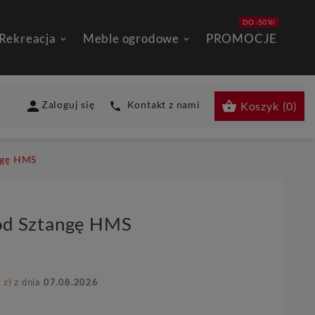
DO -50%!
 Rekreacja
Meble ogrodowe
PROMOCJE


Zaloguj się
Kontakt z nami
Koszyk
(
0
)

ngę HMS
od Sztangę HMS
 zł
z dnia
07.08.2026