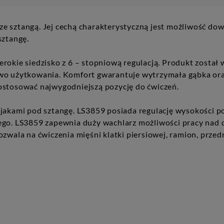
e sztangą. Jej cechą charakterystyczną jest możliwość dow
sztangę.
rokie siedzisko z 6 – stopniową regulacją. Produkt został 
two użytkowania. Komfort gwarantuje wytrzymała gąbka o
ostosować najwygodniejszą pozycję do ćwiczeń.
jakami pod sztangę. LS3859 posiada regulację wysokości p
go. LS3859 zapewnia duży wachlarz możliwości pracy nad do
ozwala na ćwiczenia mięśni klatki piersiowej, ramion, prze