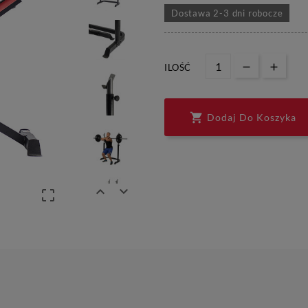
Dostawa 2-3 dni robocze
ILOŚĆ

Dodaj Do Koszyka


