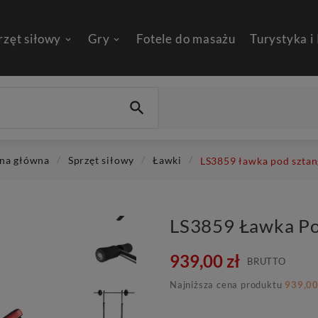
rzęt siłowy
Gry
Fotele do masażu
Turystyka i

ona główna
Sprzęt siłowy
Ławki
LS3859 ławka pod szta
LS3859 Ławka P
939,00 zł
BRUTTO
Najniższa cena produktu
939,00