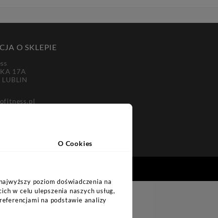
JA O SKLEPIE
ess
KA 17A
3 LUBLIN
ofitness.pl
-30-50
O Cookies
i najwyższy poziom doświadczenia na
cich w celu ulepszenia naszych usług,
referencjami na podstawie analizy