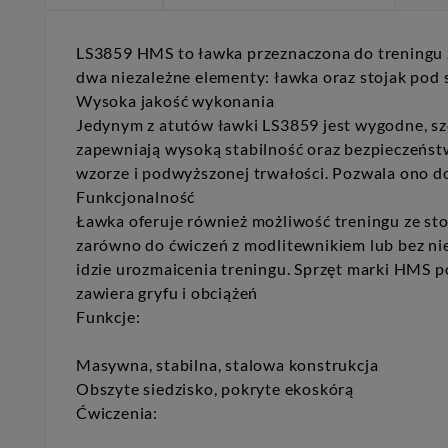
LS3859 HMS to ławka przeznaczona do treningu z
dwa niezależne elementy: ławka oraz stojak pod 
Wysoka jakość wykonania
Jedynym z atutów ławki LS3859 jest wygodne, sze
zapewniają wysoką stabilność oraz bezpieczeńs
wzorze i podwyższonej trwałości. Pozwala ono d
Funkcjonalność
Ławka oferuje również możliwość treningu ze sto
zarówno do ćwiczeń z modlitewnikiem lub bez nie
idzie urozmaicenia treningu. Sprzęt marki HMS p
zawiera gryfu i obciążeń
Funkcje:
Masywna, stabilna, stalowa konstrukcja
Obszyte siedzisko, pokryte ekoskórą
Ćwiczenia: