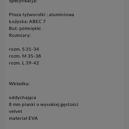
Specyfikacja:
Płoza łyżworolki : aluminiowa
Łożyska: ABEC 7
But: półmiękki
Rozmiary:
rozm. S 31-34
rozm. M 35-38
rozm. L 39-42
Wkładka:
oddychająca
8 mm pianki o wysokiej gęstości
velvet
materiał EVA