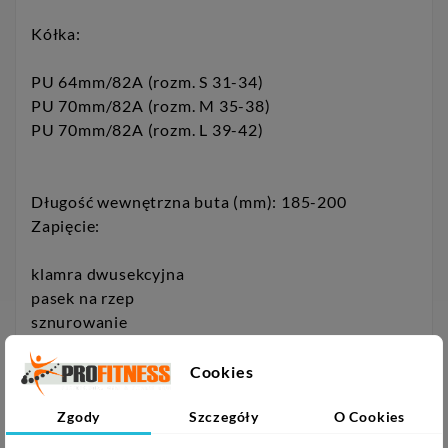
Kółka:
PU 64mm/82A (rozm. S 31-34)
PU 70mm/82A (rozm. M 35-38)
PU 70mm/82A (rozm. L 39-42)
Długość wewnętrzna buta (mm): 185-200
Zapięcie:
klamra dwusekcyjna
pasek na rzep
sznurowanie
Cookies
Łyżworolka wyposażona w hamulec
Kolory: niebieski, zielony
Zgody
Szczegóły
O Cookies