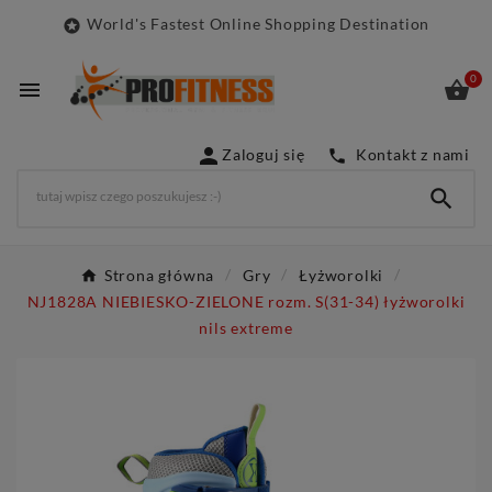
World's Fastest Online Shopping Destination

0



Zaloguj się
Kontakt z nami


Strona główna
Gry
Łyżworolki
NJ1828A NIEBIESKO-ZIELONE rozm. S(31-34) łyżworolki
nils extreme