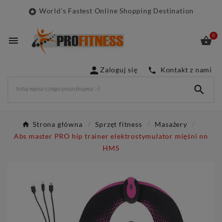
World's Fastest Online Shopping Destination

0



Zaloguj się
Kontakt z nami


Strona główna
Sprzęt fitness
Masażery
Abs master PRO hip trainer elektrostymulator mięśni nn
HMS