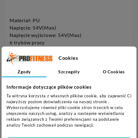
Materiał: PU
Napięcie: 54V(Max)
Napięcie wyjściowe: 54V(Max)
6 trybów pracy
20 poziomów intensywności
Rodzaj baterii do pilota: CR2032 AAA
Cookies
Przekaźniki ładowane kablem USB
Sugerowana temperatura otoczenia w trakcie
Zgody
Szczegóły
O Cookies
użytkowania: 15-35 st.C
Informacje dotyczące plików cookies
Uwagi:
Ta witryna korzysta z własnych plików cookie, aby zapewnić Ci
najwyższy poziom doświadczenia na naszej stronie .
Wykorzystujemy również pliki cookie stron trzecich w celu
Nie przeznaczony do użytku komercyjnego
ulepszenia naszych usług, analizy a nastepnie wyświetlania
Gwarancja 24 miesiące
reklam związanych z Twoimi preferencjami na podstawie
analizy Twoich zachowań podczas nawigacji.