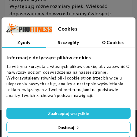
Występują różne rozmiary piłek. Wielkość
dopasowujemy do wzrostu osoby ćwiczącej:
55 cm wzrost: 150-164 cm
Cookies
65 cm wzrost: 165-182 cm
75 cm wzrost: 182 i więcej
Zgody
Szczegóły
O Cookies
Informacje dotyczące plików cookies
Ta witryna korzysta z własnych plików cookie, aby zapewnić Ci
Uwagi:
najwyższy poziom doświadczenia na naszej stronie .
Wykorzystujemy również pliki cookie stron trzecich w celu
ulepszenia naszych usług, analizy a nastepnie wyświetlania
Gwarancja 24 miesiące
reklam związanych z Twoimi preferencjami na podstawie
analizy Twoich zachowań podczas nawigacji.
Zaakceptuj wszystkie

NASZA FIRMA
Dostosuj

INFORMACJA O SKLEPIE