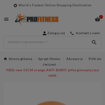
World's Fastest Online Shopping Destination

0



Zaloguj się
Kontakt z nami


Strona główna
Sprzęt fitness
Akcesoria
Piłki do
ćwiczeń
YB02 new 55CM orange ANTI-BURST piłka gimnastyczna
HMS