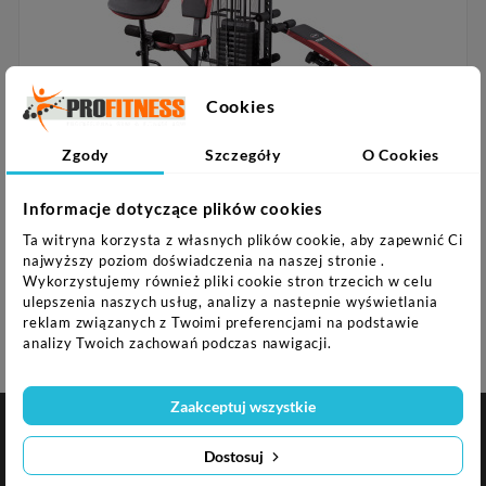
Cookies
Zgody
Szczegóły
O Cookies

Informacje dotyczące plików cookies
Tytan 12 Atlas 150 Lbs (67,5 Kg) HMS
Ta witryna korzysta z własnych plików cookie, aby zapewnić Ci
2 249,01 zł
-50,00 zł
najwyższy poziom doświadczenia na naszej stronie .
Najniższa cena w okresie 30 dni przed promocją:
Wykorzystujemy również pliki cookie stron trzecich w celu
2 145,00 zł
+104,01 zł
ulepszenia naszych usług, analizy a nastepnie wyświetlania
reklam związanych z Twoimi preferencjami na podstawie
2 299,01 zł
analizy Twoich zachowań podczas nawigacji.
Zaakceptuj wszystkie

NASZA FIRMA
Dostosuj