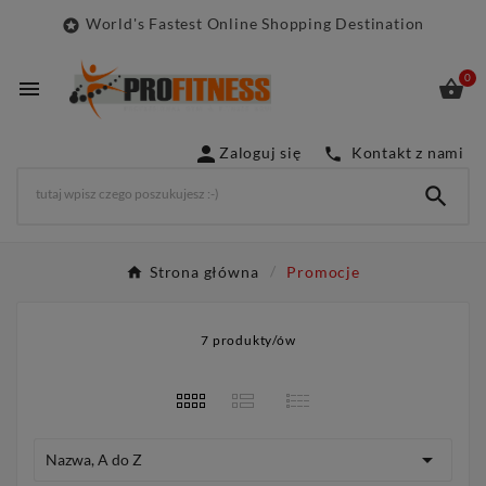
World's Fastest Online Shopping Destination

0



Zaloguj się
Kontakt z nami


Strona główna
Promocje
7 produkty/ów

Nazwa, A do Z