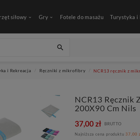
rzęt siłowy
Gry
Fotele do masażu
Turystyka i

yka i Rekreacja
Ręczniki z mikrofibry
NCR13 ręcznik z mikr
NCR13 Ręcznik Z
200X90 Cm Nils
37,00 zł
BRUTTO
Najniższa cena produktu
37,00 