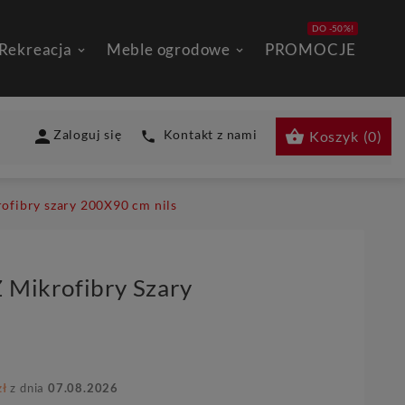
DO -50%!
 Rekreacja
Meble ogrodowe
PROMOCJE


Zaloguj się
Kontakt z nami
Koszyk
(
0
)

ofibry szary 200X90 cm nils
 Mikrofibry Szary
zł
z dnia
07.08.2026