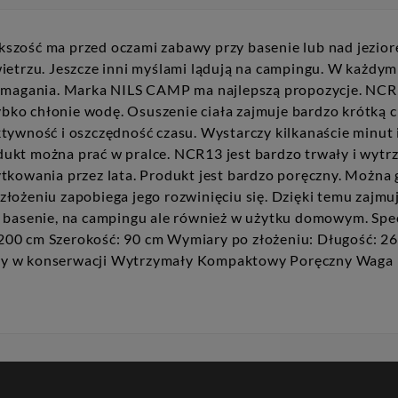
szość ma przed oczami zabawy przy basenie lub nad jeziore
ietrzu. Jeszcze inni myślami lądują na campingu. W każdym
wymagania. Marka NILS CAMP ma najlepszą propozycje. NCR13
zybko chłonie wodę. Osuszenie ciała zajmuje bardzo krótką c
tywność i oszczędność czasu. Wystarczy kilkanaście minut 
ukt można prać w pralce. NCR13 jest bardzo trwały i wytr
tkowania przez lata. Produkt jest bardzo poręczny. Można 
ożeniu zapobiega jego rozwinięciu się. Dzięki temu zajmuje
 basenie, na campingu ale również w użytku domowym. Spec
200 cm Szerokość: 90 cm Wymiary po złożeniu: Długość: 26
wy w konserwacji Wytrzymały Kompaktowy Poręczny Waga p