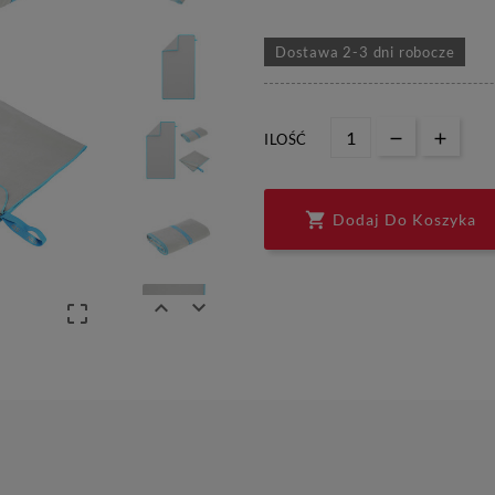
Dostawa 2-3 dni robocze
ILOŚĆ

Dodaj Do Koszyka


