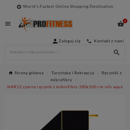
World's Fastest Online Shopping Destination

0



Zaloguj się
Kontakt z nami


Strona główna
Turystyka i Rekreacja
Ręczniki z
mikrofibry
NAR12 czarny ręcznik z mikrofibry 180x100 cm nils aqua