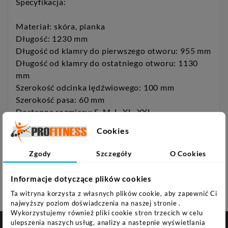
Specyfikacja:
Materiał: skóra, pianka
Długość: 1230 mm
Długość od klamry do pierwszego otworu: 955 mm
Długość od klamry do ostatniego otworu: 1130
mm
Szerokość odcinka lędźwiowego: 100 mm
Szerokość pasa: 60 mm
Dostępne rozmiary: S, M, L, XL, XXL
Cookies
Uwagi:
Zgody
Szczegóły
O Cookies
Nie przeznaczony do użytku komercyjnego
Gwarancja 24 miesiące
Informacje dotyczące plików cookies
Ta witryna korzysta z własnych plików cookie, aby zapewnić Ci
najwyższy poziom doświadczenia na naszej stronie .
Wykorzystujemy również pliki cookie stron trzecich w celu
ulepszenia naszych usług, analizy a nastepnie wyświetlania