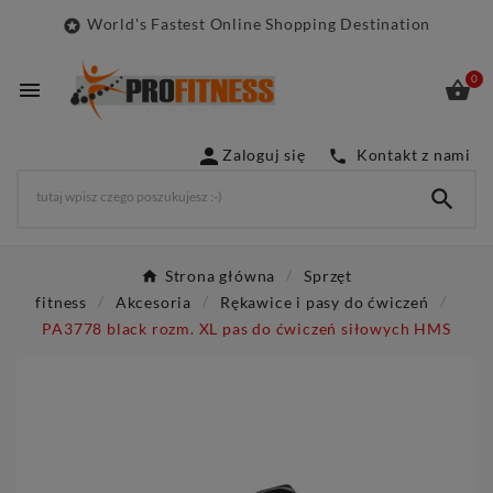
World's Fastest Online Shopping Destination

0



Zaloguj się
Kontakt z nami


Strona główna
Sprzęt
fitness
Akcesoria
Rękawice i pasy do ćwiczeń
PA3778 black rozm. XL pas do ćwiczeń siłowych HMS