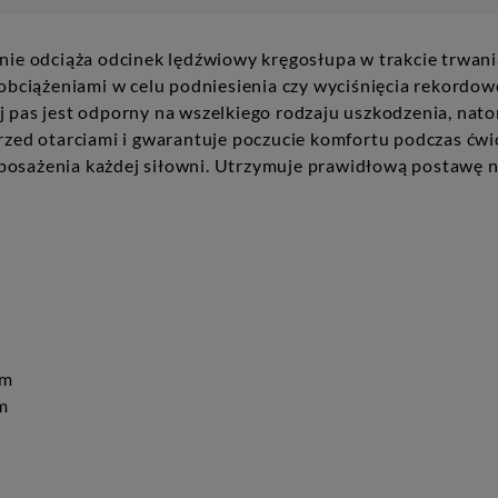
śnie odciąża odcinek lędźwiowy kręgosłupa w trakcie trwani
 obciążeniami w celu podniesienia czy wyciśnięcia rekordow
j pas jest odporny na wszelkiego rodzaju uszkodzenia, nat
przed otarciami i gwarantuje poczucie komfortu podczas ćwi
żenia każdej siłowni. Utrzymuje prawidłową postawę nasze
mm
m