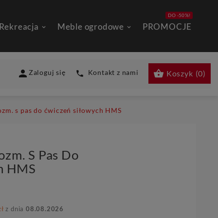
DO -50%!
 Rekreacja
Meble ogrodowe
PROMOCJE


Zaloguj się
Kontakt z nami
Koszyk
(
0
)

zm. s pas do ćwiczeń siłowych HMS
zm. S Pas Do
ch HMS
zł
z dnia
08.08.2026