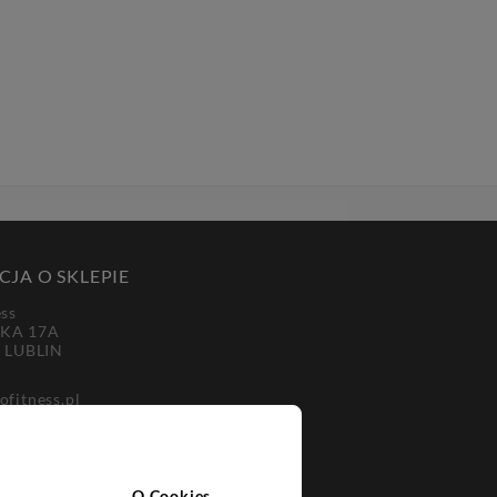
JA O SKLEPIE
ess
KA 17A
3 LUBLIN
ofitness.pl
-30-50
O Cookies