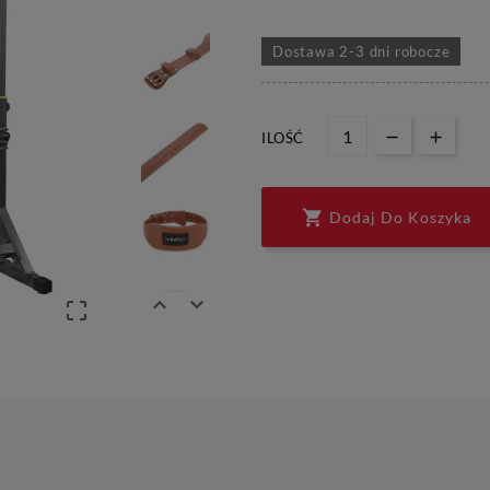
Dostawa 2-3 dni robocze
ILOŚĆ

Dodaj Do Koszyka


