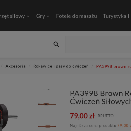
rzęt siłowy
Gry
Fotele do masażu
Turystyka i

Akcesoria
Rękawice i pasy do ćwiczeń
PA3998 brown ro
PA3998 Brown Ro
Ćwiczeń Siłowy
79,00 zł
BRUTTO
Najniższa cena produktu
79,00 