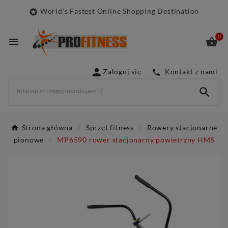
World's Fastest Online Shopping Destination

0



Zaloguj się
Kontakt z nami


Strona główna
Sprzęt fitness
Rowery stacjonarne
pionowe
MP6590 rower stacjonarny powietrzny HMS