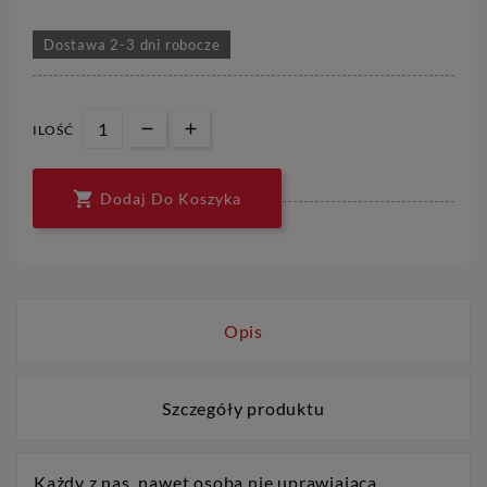
Dostawa 2-3 dni robocze
ILOŚĆ

Dodaj Do Koszyka
Opis
Szczegóły produktu
Każdy z nas, nawet osoba nie uprawiająca