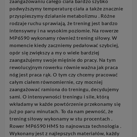
zaangażowaniu całego ciała bardzo szybko
podwyższymy temperaturę ciała a także znacznie
przyspieszymy działanie metabolizmu . Różne
rodzaje ruchu sprawiają, że trening jest bardzo
intensywny i na wysokim poziomie. Na rowerze
MP6590 wykonamy również trening siłowy. W
momencie kiedy zaczniemy pedałować szybciej,
opór się zwiększy a my o wiele bardziej
zaangażujemy swoje mięśnie do pracy. Na tym
rewolucyjnym rowerku równie ważna jak praca
nóg jest praca rąk. O tym czy chcemy pracować
całym ciałem równomiernie, czy mocniej
zaangażować ramiona do treningu, decydujemy
sami. O intensywności treningu i sile, którą
wkładamy w każde powtórzenie przekonamy się
już po paru minutach. To da nam pewność, że
trening siłowy wykonamy w stu procentach .
Rower MP6590 HMS to najnowsza technologia .
Wykonany jest z najlepszych materiałów, każdy