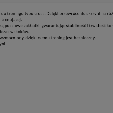
o treningu typu cross. Dzięki przewróceniu skrzyni na róż
trenującej.
zą puzzlowe zakładki, gwarantując stabilność i trwałość kon
dczas wskoków.
wzmocniony, dzięki czemu trening jest bezpieczny.
yni.