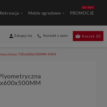
DO -50%!
 Rekreacja
Meble ogrodowe
PROMOCJE


Zaloguj się
Kontakt z nami
Koszyk
(
0
)

 wzmocniona 750x600x500MM HMS
Plyometryczna
0x600x500MM