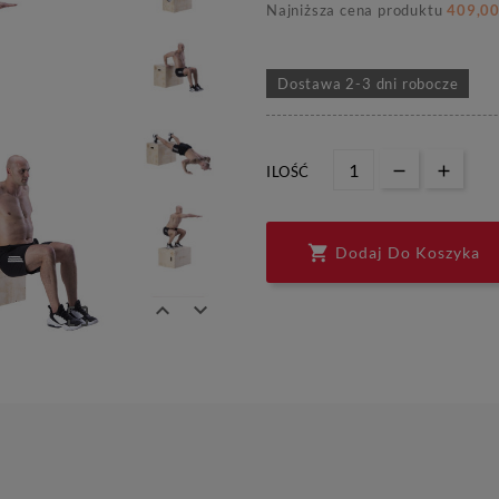
Najniższa cena produktu
409,00
Dostawa 2-3 dni robocze
ILOŚĆ

Dodaj Do Koszyka


