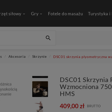
rzęt siłowy
Gry
Fotele do masażu
Turystyka i

ss
Akcesoria
Skrzynie
DSC01 skrzynia plyometryczna
DSC01 Skrzynia 
Wzmocniona 75
HMS
409,00 zł
BRUTTO