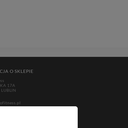
JA O SKLEPIE
ess
KA 17A
3 LUBLIN
ofitness.pl
-30-50