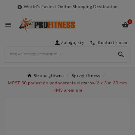
World's Fastest Online Shopping Destination

0



Zaloguj się
Kontakt z nami


Strona główna
Sprzęt fitness
MPST-30 podest do podnoszenia ciężarów 2 x 3 m 30 mm
HMS premium