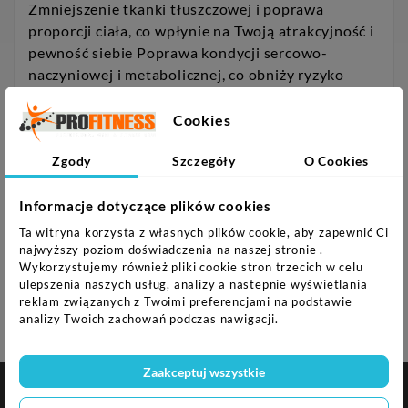
Zmniejszenie tkanki tłuszczowej i poprawa
proporcji ciała, co wpłynie na Twoją atrakcyjność i
pewność siebie Poprawa kondycji sercowo-
naczyniowej i metabolicznej, co obniży ryzyko
chorób układu krążenia i cukrzycy Wzmocnienie
kości i stawów, co zapobiegnie osteoporozie i
Cookies
urazom Poprawa nastroju i redukcja stresu, co
wpłynie na Twoje dobre samopoczucie i jakość
Zgody
Szczegóły
O Cookies
życia Specyfikacja: Materiał: Stal + guma + drewno
Wymiary: 2 m x 3 m x 30 mm Waga podestu: 285
Informacje dotyczące plików cookies
kg Waga ramy: 65 kg Waga podłogi drewnianej: 60
Ta witryna korzysta z własnych plików cookie, aby zapewnić Ci
kg Waga gumowych mat: 160 kg Materiał: Stal +
najwyższy poziom doświadczenia na naszej stronie .
Wykorzystujemy również pliki cookie stron trzecich w celu
guma + drewno Wymiary: 2 m x 3 m x 30 mm Waga
ulepszenia naszych usług, analizy a nastepnie wyświetlania
podestu: 285 kg Uwagi: Gwarancja 24 miesiące
reklam związanych z Twoimi preferencjami na podstawie
analizy Twoich zachowań podczas nawigacji.
Zaakceptuj wszystkie

NASZA FIRMA