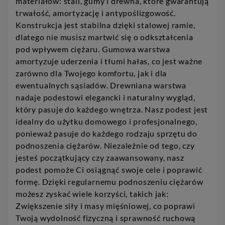
materiałów: stali, gumy i drewna, które gwarantują
trwałość, amortyzację i antypoślizgowość.
Konstrukcja jest stabilna dzięki stalowej ramie,
dlatego nie musisz martwić się o odkształcenia
pod wpływem ciężaru. Gumowa warstwa
amortyzuje uderzenia i tłumi hałas, co jest ważne
zarówno dla Twojego komfortu, jak i dla
ewentualnych sąsiadów. Drewniana warstwa
nadaje podestowi elegancki i naturalny wygląd,
który pasuje do każdego wnętrza. Nasz podest jest
idealny do użytku domowego i profesjonalnego,
ponieważ pasuje do każdego rodzaju sprzętu do
podnoszenia ciężarów. Niezależnie od tego, czy
jesteś początkujący czy zaawansowany, nasz
podest pomoże Ci osiągnąć swoje cele i poprawić
formę. Dzięki regularnemu podnoszeniu ciężarów
możesz zyskać wiele korzyści, takich jak:
Zwiększenie siły i masy mięśniowej, co poprawi
Twoją wydolność fizyczną i sprawność ruchową