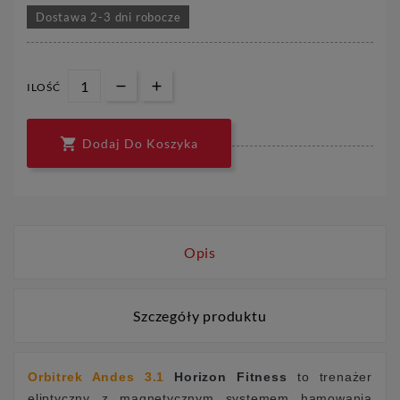
Dostawa 2-3 dni robocze
ILOŚĆ

Dodaj Do Koszyka
Opis
Szczegóły produktu
Orbitrek Andes 3.1
Horizon Fitness
to trenażer
eliptyczny z magnetycznym systemem hamowania