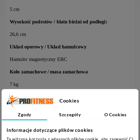
5 cm
Wysokość podestów / blatu bieżni od podłogi:
26,6 cm
Układ oporowy / Układ hamulcowy
Hamulec magnetyczny EBC
Koło zamachowe / masa zamachowa
7 kg
Poziom oporu
Cookies
16 elektronicznie sterowanych rezystorów
Zgody
Szczegóły
O Cookies
Dodatki
Informacje dotyczące plików cookies
Tryb EnergySaver, uchwyt na urządzenie Smart Device,
Ta witryna korzysta z własnych plików cookie, aby zapewnić Ci