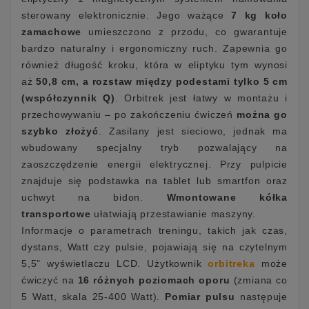
sterowany elektronicznie. Jego ważące
7 kg koło
zamachowe
umieszczono z przodu, co gwarantuje
bardzo naturalny i ergonomiczny ruch. Zapewnia go
również długość kroku, która w eliptyku tym wynosi
aż
50,8 cm, a rozstaw między podestami tylko 5 cm
(współczynnik Q)
. Orbitrek jest łatwy w montażu i
przechowywaniu – po zakończeniu ćwiczeń
można go
szybko złożyć
. Zasilany jest sieciowo, jednak ma
wbudowany specjalny tryb pozwalający na
zaoszczędzenie energii elektrycznej. Przy pulpicie
znajduje się podstawka na tablet lub smartfon oraz
uchwyt na bidon.
Wmontowane kółka
transportowe
ułatwiają przestawianie maszyny.
Informacje o parametrach treningu, takich jak czas,
dystans, Watt czy pulsie, pojawiają się na czytelnym
5,5" wyświetlaczu LCD. Użytkownik
orbitreka
może
ćwiczyć na
16 różnych poziomach oporu
(zmiana co
5 Watt, skala 25-400 Watt).
Pomiar pulsu
następuje