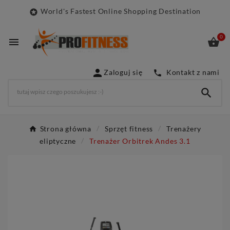
World's Fastest Online Shopping Destination

0



Zaloguj się
Kontakt z nami


Strona główna
Sprzęt fitness
Trenażery
eliptyczne
Trenażer Orbitrek Andes 3.1