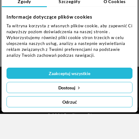
Zgody
Szczegóły
O Cookies
Monitorowanie tętna za pomocą ręcznych
czujników lub opcjonalnego pasa na
Informacje dotyczące plików cookies
piersiowego Bluetooth
Bluetooth 4.0 FTMS: kompatybilny z
Ta witryna korzysta z własnych plików cookie, aby zapewnić Ci
najwyższy poziom doświadczenia na naszej stronie .
popularnymi aplikacjami fitness, takimi jak
Wykorzystujemy również pliki cookie stron trzecich w celu
@Zone, Kinomap oraz pas napiersiowym
ulepszenia naszych usług, analizy a nastepnie wyświetlania
Bluetooth
reklam związanych z Twoimi preferencjami na podstawie
analizy Twoich zachowań podczas nawigacji.
Zaakceptuj wszystkie

NASZA FIRMA
Dostosuj

INFORMACJA O SKLEPIE
Odrzuć
© 2024 Profitness.pl