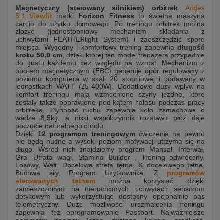
Magnetyczny (sterowany silnikiem) orbitrek
Andes
5.1
Viewfit
marki
Horizon Fitness
to świetna maszyna
cardio do użytku domowego. Po treningu orbitrek można
złożyć (jednostopniowy mechanizm składania z
uchwytami
FEATHERlight System
) i zaoszczędzić sporo
miejsca. Wygodny i komfortowy trening zapewnia
długość
kroku 50,8 cm
, dzięki której ten model trenażera przypadnie
do gustu każdemu bez względu na wzrost. Mechanizm z
oporem magnetycznym (EBC) generuje opór regulowany z
poziomu komputera w skali 20 stopniowej i podawany w
jednostkach WATT (25-400W). Dodatkowo duży wpływ na
komfort treningu mają wzmocnione szyny jezdne, które
zostały także poprawione pod kątem hałasu podczas pracy
orbitreka. Płynność ruchu zapewnia koło zamachowe o
wadze 8,5kg, a niski współczynnik rozstawu płóz daje
poczucie naturalnego chodu.
Dzięki
12 programom treningowym
ćwiczenia na pewno
nie będą nudne a wysoki poziom motywacji utrzyma się na
długo. Wśród nich znajdziemy program Manual
, Interwał,
Gra, Utrata wagi, Stamina Builder , Trening odwrócony,
Losowy, Watt, Docelowa strefa tętna, % docelowego tętna,
Budowa siły, Program Użytkownika.
Z
programów
sterowanych tętnem
można korzystać dzięki
zamieszczonym na nieruchomych uchwytach sensorom
dotykowym lub wykorzystując dostępny opcjonalnie pas
telemetryczny. Duże możliwości urozmaicenia treningu
zapewnia też oprogramowanie Passport. Najważniejsze
parametry treningu (czas, dystans, kalorie, prędkość,