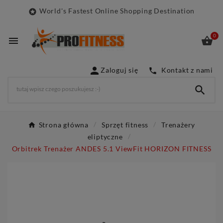
World's Fastest Online Shopping Destination

0



Zaloguj się
Kontakt z nami


Strona główna
Sprzęt fitness
Trenażery
eliptyczne
Orbitrek Trenażer ANDES 5.1 ViewFit HORIZON FITNESS