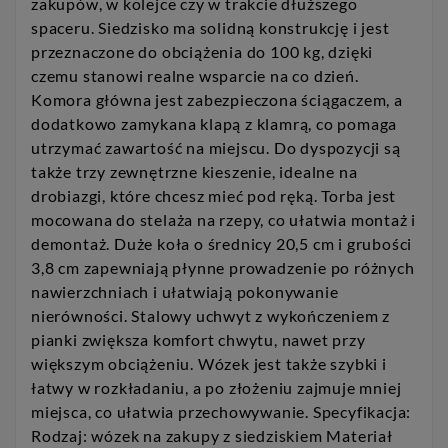
zakupów, w kolejce czy w trakcie dłuższego
spaceru. Siedzisko ma solidną konstrukcję i jest
przeznaczone do obciążenia do 100 kg, dzięki
czemu stanowi realne wsparcie na co dzień.
Komora główna jest zabezpieczona ściągaczem, a
dodatkowo zamykana klapą z klamrą, co pomaga
utrzymać zawartość na miejscu. Do dyspozycji są
także trzy zewnętrzne kieszenie, idealne na
drobiazgi, które chcesz mieć pod ręką. Torba jest
mocowana do stelaża na rzepy, co ułatwia montaż i
demontaż. Duże koła o średnicy 20,5 cm i grubości
3,8 cm zapewniają płynne prowadzenie po różnych
nawierzchniach i ułatwiają pokonywanie
nierówności. Stalowy uchwyt z wykończeniem z
pianki zwiększa komfort chwytu, nawet przy
większym obciążeniu. Wózek jest także szybki i
łatwy w rozkładaniu, a po złożeniu zajmuje mniej
miejsca, co ułatwia przechowywanie. Specyfikacja:
Rodzaj: wózek na zakupy z siedziskiem Materiał