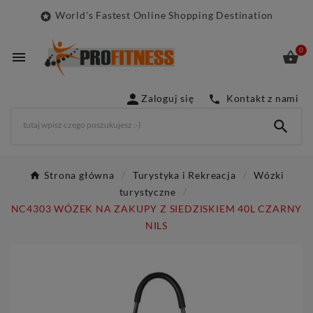
World's Fastest Online Shopping Destination

0



Zaloguj się
Kontakt z nami


Strona główna
Turystyka i Rekreacja
Wózki
turystyczne
NC4303 WÓZEK NA ZAKUPY Z SIEDZISKIEM 40L CZARNY
NILS