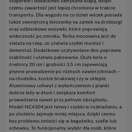
stoperem i dodatkowo zamykana klapą, dzięki
czemu zawartość jest lepiej chroniona w trakcie
transportu. Dla wygody na co dzień wózek posiada
także zewnętrzną kieszonkę na zamek na drobiazgi
oraz odblaskowe wszywki, które poprawiają
widoczność po zmroku. Torba mocowana jest do
stelaża na rzep, co ułatwia szybki montaż i
demontaż. Dodatkowo usztywniane dno poprawia
stabilność i ułatwia pakowanie. Duże koła o
średnicy 20 cm i grubości 3,5 cm zapewniają
płynne prowadzenie po różnych nawierzchniach –
na chodniku, kostce brukowej czy w sklepie.
Aluminiowy uchwyt z wykończeniem z pianki
dobrze leży w dłoni i zwiększa komfort
prowadzenia nawet przy pełnym obciążeniu.
Model NC4304 jest łatwy i szybki w rozkładaniu, a
po złożeniu zajmuje mniej miejsca, dzięki czemu
bez problemu zmieści się w bagażniku, szafie lub
schowku. To funkcjonalny wybór dla osób, które