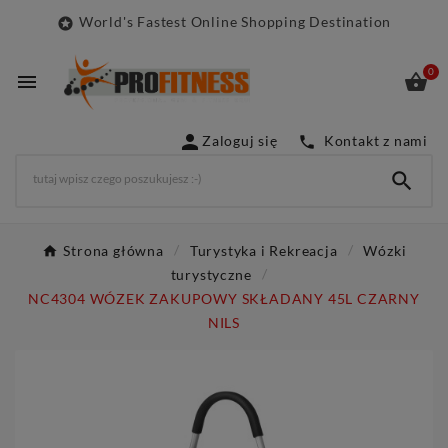
World's Fastest Online Shopping Destination

0



Zaloguj się
Kontakt z nami


Strona główna
Turystyka i Rekreacja
Wózki
turystyczne
NC4304 WÓZEK ZAKUPOWY SKŁADANY 45L CZARNY
NILS