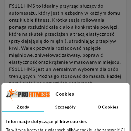
FS111 HMS to idealny przyrząd służący do
automasażu, który jest niezbędny w każdym domu
oraz klubie fitness. Krótka sesja rollowania
pomaga rozluźnić całe ciało a konkretnie powięzi ,
które na skutek przeciążenia tracą elastyczność
(przyklejają się do mięśni), utrudniając przepływ
krwi. Wałek pozwala rozładować napięcie
mięśniowe, zniwelować zakwasy, poprawić
elastyczność oraz krążenie w masowanym miejscu.
FS111 HMS jest uniwersalnym wyborem dla osób
trenujących. Można go stosować do masażu każdej
partii ciała i na wszystkich poziomach
zaawansowania. Specyfikacja: Średnica: 14 cm
Cookies
Długość: 33 cm Twardość w skali Shore`a: 35
Materiał: tworzywo EVA / ABS Kolor: czarno-żółty
Zgody
Szczegóły
O Cookies
Maksymalne obciążenie: 250 kg Uwagi: Gwarancja
24 miesiące
Informacje dotyczące plików cookies
Ta witryna korzysta z własnych plików cookie, aby zapewnić Ci