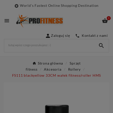
World's Fastest Online Shopping Destination

0



Zaloguj się
Kontakt z nami


Strona główna
Sprzęt
fitness
Akcesoria
Rollery
FS111 blackyellow 33CM wałek fitness/roller HMS