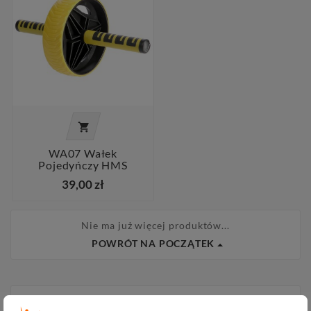

WA07 Wałek
Pojedyńczy HMS
39,00 zł
Nie ma już więcej produktów...
POWRÓT NA POCZĄTEK
KATEGORIE