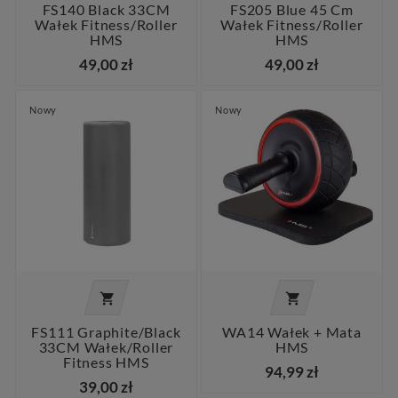
FS140 Black 33CM
FS205 Blue 45 Cm
Wałek Fitness/roller
Wałek Fitness/roller
HMS
HMS
49,00 zł
49,00 zł
Nowy
Nowy


FS111 Graphite/black
WA14 Wałek + Mata
33CM Wałek/roller
HMS
Fitness HMS
94,99 zł
39,00 zł