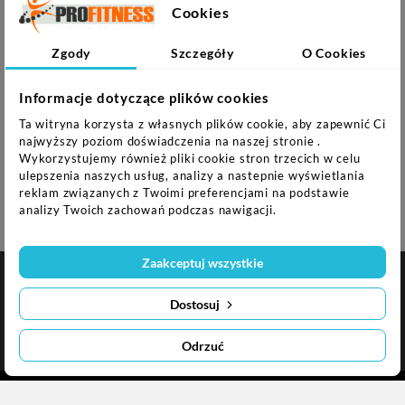
Cookies
Turystyka i Rekreacja

Zgody
Szczegóły
O Cookies
Sprzęt fitness

Sprzęt siłowy

Informacje dotyczące plików cookies
Ta witryna korzysta z własnych plików cookie, aby zapewnić Ci
Gry

najwyższy poziom doświadczenia na naszej stronie .
Wykorzystujemy również pliki cookie stron trzecich w celu
Fotele do masażu
ulepszenia naszych usług, analizy a nastepnie wyświetlania
reklam związanych z Twoimi preferencjami na podstawie
PROMOCJE
analizy Twoich zachowań podczas nawigacji.
Zaakceptuj wszystkie

NASZA FIRMA
Dostosuj

INFORMACJA O SKLEPIE
Odrzuć
© 2024 Profitness.pl