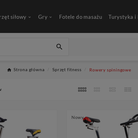
rzęt siłowy
Gry
Fotele do masażu
Turystyka i

Strona główna
Sprzęt fitness
Rowery spiningowe
w
Nowy