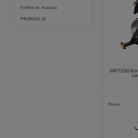
Fotele do masażu
PROMOCJE
SW7200 Row
H
Nowy