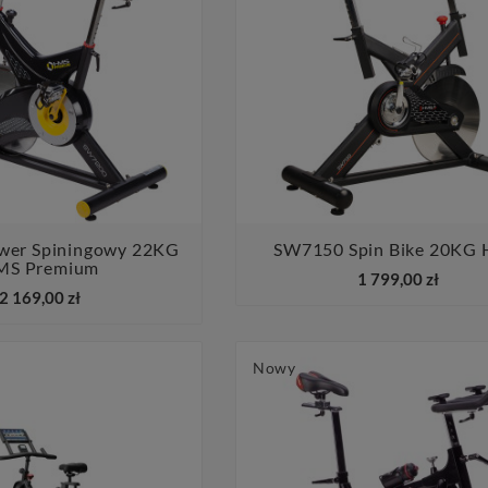
er Spiningowy 22KG
SW7150 Spin Bike 20KG


MS Premium


1 799,00 zł
2 169,00 zł
Nowy