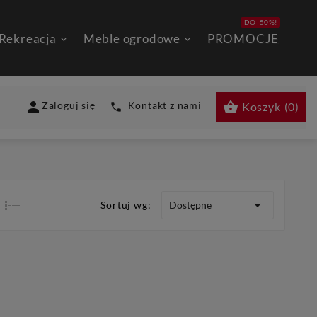
DO -50%!
 Rekreacja
Meble ogrodowe
PROMOCJE


Zaloguj się
Kontakt z nami
Koszyk
(
0
)


Dostępne
Sortuj wg: