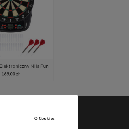
Elektroniczny Nils Fun


169,00 zł
JA O SKLEPIE
O Cookies
ess
KA 17A