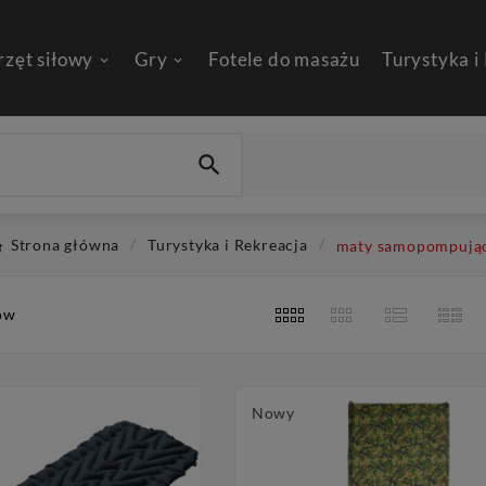
rzęt siłowy
Gry
Fotele do masażu
Turystyka i

Strona główna
Turystyka i Rekreacja
maty samopompują
ów
Nowy