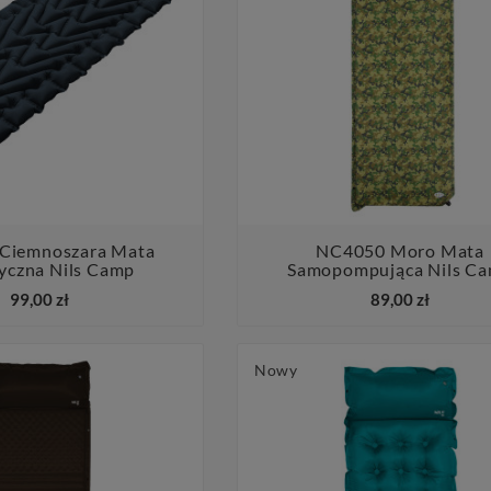
Ciemnoszara Mata
NC4050 Moro Mata
yczna Nils Camp
Samopompująca Nils C




99,00 zł
89,00 zł
Nowy