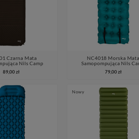
1 Czarna Mata
NC4018 Morska Mat
pująca Nils Camp
Samopompująca Nils C




89,00 zł
79,00 zł
Nowy