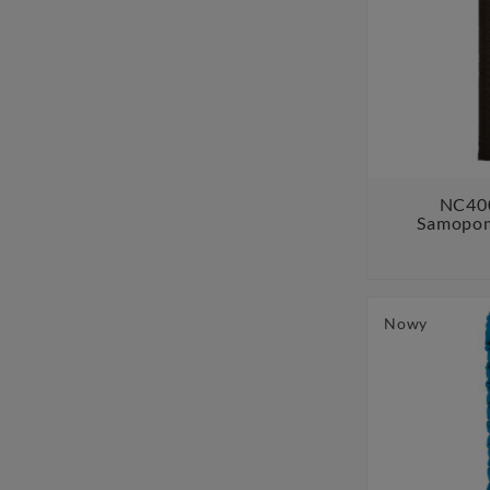
NC400
Samopom
Nowy