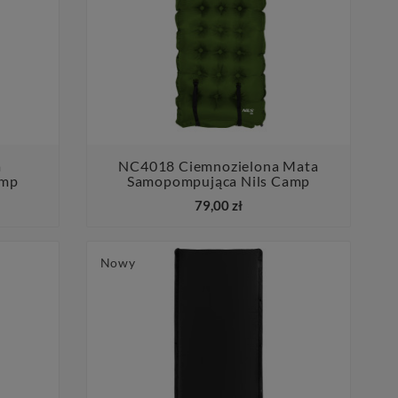
a
NC4018 Ciemnozielona Mata
amp
Samopompująca Nils Camp


79,00 zł
Nowy