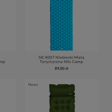
NC4007 Niebieski Mata
amp
Turystyczna Nils Camp


89,00 zł
Nowy