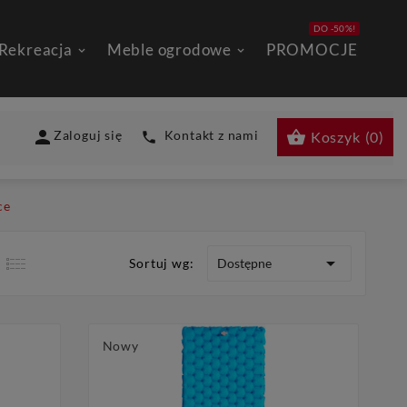
DO -50%!
 Rekreacja
Meble ogrodowe
PROMOCJE


Zaloguj się
Kontakt z nami
Koszyk
(
0
)

ce

Dostępne
Sortuj wg:
Nowy