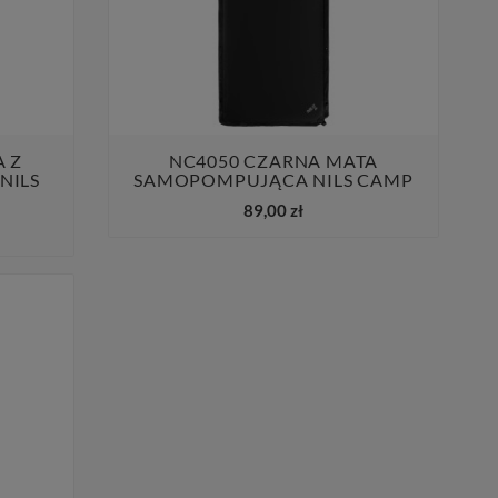
A Z
NC4050 CZARNA MATA
NILS
SAMOPOMPUJĄCA NILS CAMP


89,00 zł