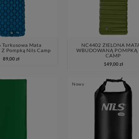
 Turkusowa Mata
NC4402 ZIELONA MAT
a Z Pompką Nils Camp
WBUDOWANĄ POMPKĄ 




CAMP
89,00 zł
149,00 zł
Nowy