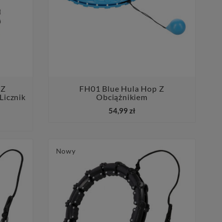
 Z
FH01 Blue Hula Hop Z
Licznik
Obciążnikiem


54,99 zł
Nowy