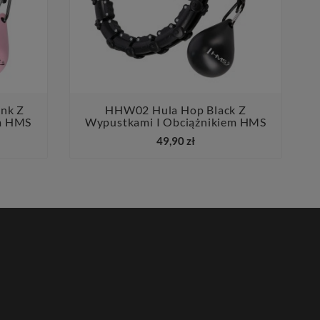
nk Z
HHW02 Hula Hop Black Z
em HMS
Wypustkami I Obciążnikiem HMS


49,90 zł