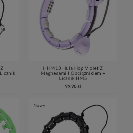
 Z
HHM13 Hula Hop Violet Z
Licznik
Magnesami I Obciążnikiem +


Licznik HMS
99,90 zł
Nowy