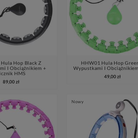
Hula Hop Black Z
HHW01 Hula Hop Gree
i I Obciążnikiem +
Wypustkami I Obciążniki




icznik HMS
49,00 zł
89,00 zł
Nowy