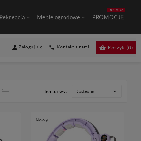
DO -50%!
 Rekreacja
Meble ogrodowe
PROMOCJE


Zaloguj się
Kontakt z nami
Koszyk
(
0
)


Dostępne
Sortuj wg:
Nowy