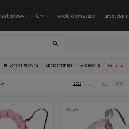
rzęt siłowy
Gry
Fotele do masażu
Turystyka i

Strona główna
Sprzęt fitness
Akcesoria
Hula hop
ów
Nowy