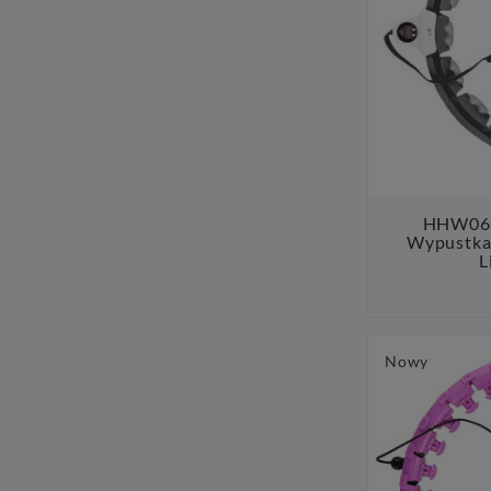
HHW06 
Wypustkam
L
Nowy