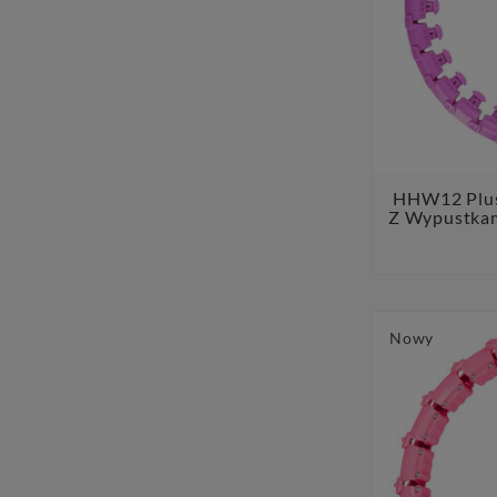
HHW12 Plus 
Z Wypustkam
Nowy