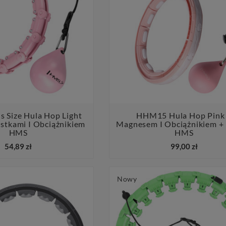
 Size Hula Hop Light
HHM15 Hula Hop Pink
stkami I Obciążnikiem
Magnesem I Obciążnikiem + 




HMS
HMS
54,89 zł
99,00 zł
Nowy