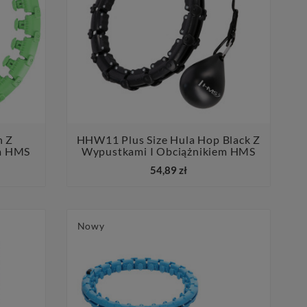
n Z
HHW11 Plus Size Hula Hop Black Z
em HMS
Wypustkami I Obciążnikiem HMS


54,89 zł
Nowy