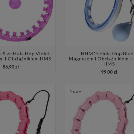
Size Hula Hop Violet
HHM15 Hula Hop Blue
i I Obciążnikiem HMS
Magnesem I Obciążnikiem + 




HMS
86,90 zł
99,00 zł
Nowy