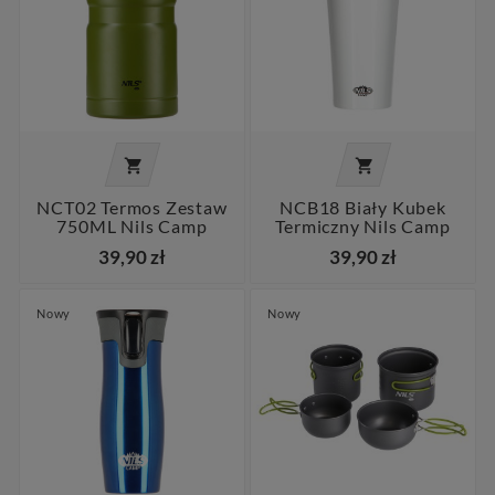


NCT02 Termos Zestaw
NCB18 Biały Kubek
750ML Nils Camp
Termiczny Nils Camp
39,90 zł
39,90 zł
Nowy
Nowy