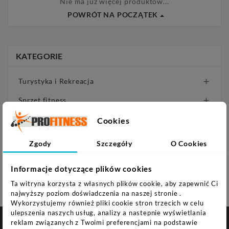
Nie ma już więcej produktów...
POWRÓT NA POCZĄTEK
KATEGORIE
Turystyka i Rekreacja

Sprzęt fitness

Sprzęt siłowy

Cookies
Gry

Zgody
Szczegóły
O Cookies
Fotele do masażu
Informacje dotyczące plików cookies
PROMOCJE
Ta witryna korzysta z własnych plików cookie, aby zapewnić Ci
najwyższy poziom doświadczenia na naszej stronie .
Wykorzystujemy również pliki cookie stron trzecich w celu
ulepszenia naszych usług, analizy a nastepnie wyświetlania
reklam związanych z Twoimi preferencjami na podstawie

NASZA FIRMA