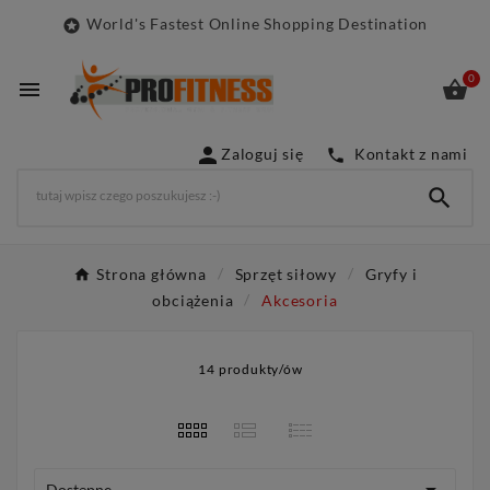
World's Fastest Online Shopping Destination

0



Zaloguj się
Kontakt z nami


Strona główna
Sprzęt siłowy
Gryfy i
obciążenia
Akcesoria
14 produkty/ów
Dostępne