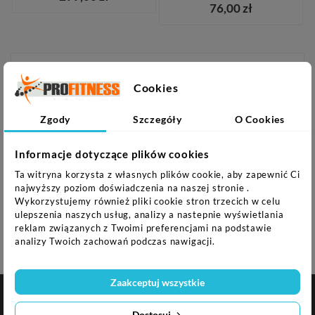
76,00 zł
KATEGORIE
Cookies
Turystyka i Rekreacja

Zgody
Szczegóły
O Cookies
Sprzęt fitness

Sprzęt siłowy
Informacje dotyczące plików cookies

Ta witryna korzysta z własnych plików cookie, aby zapewnić Ci
Gry

najwyższy poziom doświadczenia na naszej stronie .
Wykorzystujemy również pliki cookie stron trzecich w celu
Fotele do masażu
ulepszenia naszych usług, analizy a nastepnie wyświetlania
reklam związanych z Twoimi preferencjami na podstawie
PROMOCJE
analizy Twoich zachowań podczas nawigacji.
Zaakceptuj wszystkie

NASZA FIRMA
Dostosuj