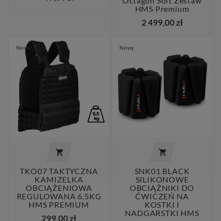
Octagon Soft Zestaw
HMS Premium
2 499,00 zł
Nowy
Nowy


TKO07 TAKTYCZNA
SNK01 BLACK
KAMIZELKA
SILIKONOWE
OBCIĄŻENIOWA
OBCIĄŻNIKI DO
REGULOWANA 6.5KG
ĆWICZEŃ NA
HMS PREMIUM
KOSTKI I
NADGARSTKI HMS
299,00 zł