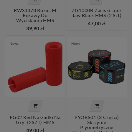
RWS3378 Rozm. M
ZG1000B Zaciski Lock
Rękawy Do
Jaw Black HMS (2 Szt)
Wyciskania HMS
47,00 zł
39,90 zł
Nowy
Nowy


FG02 Red Nakładki Na
PYOBS01 (3 Części)
Gryf (2SZT) HMS
Skrzynie
Plyometryczne
49,00 zł