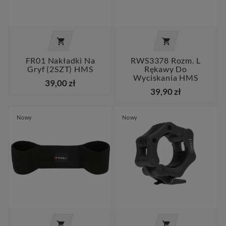


FR01 Nakładki Na
RWS3378 Rozm. L
Gryf (2SZT) HMS
Rękawy Do
Wyciskania HMS
39,00 zł
39,90 zł
Nowy
Nowy

