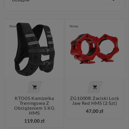

Nowy
Nowy


KTO05 Kamizelka
ZG1000R Zaciski Lock
Treningowa Z
Jaw Red HMS (2 Szt)
Obciążeniem 5 KG
47,00 zł
HMS
119,00 zł