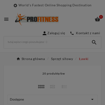
World's Fastest Online Shopping Destination

0



Zaloguj się
Kontakt z nami


Strona główna
Sprzęt siłowy
Ławki
20 produkty/ów

Dostępne