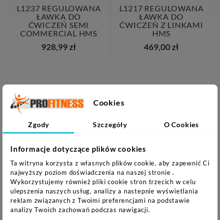
L1237 REGULOWANA
L1217 REGULOWANA
ŁAWKA DO
ŁAWKA DO
ĆWICZEŃ SEMI
ĆWICZEŃ Z LINKAMI
COMMERCIAL HMS
HMS
928,99 zł
469,00 zł
KATEGORIE
Cookies
Turystyka i Rekreacja

Zgody
Szczegóły
O Cookies
Sprzęt fitness

Sprzęt siłowy
Informacje dotyczące plików cookies

Ta witryna korzysta z własnych plików cookie, aby zapewnić Ci
Gry

najwyższy poziom doświadczenia na naszej stronie .
Wykorzystujemy również pliki cookie stron trzecich w celu
Fotele do masażu
ulepszenia naszych usług, analizy a nastepnie wyświetlania
reklam związanych z Twoimi preferencjami na podstawie
PROMOCJE
analizy Twoich zachowań podczas nawigacji.