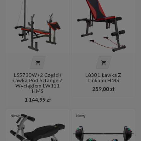


LS5730W (2 Części)
L8301 Ławka Z
Ławka Pod Sztangę Z
Linkami HMS
Wyciągiem LW111
259,00 zł
HMS
1 144,99 zł
Nowy
Nowy