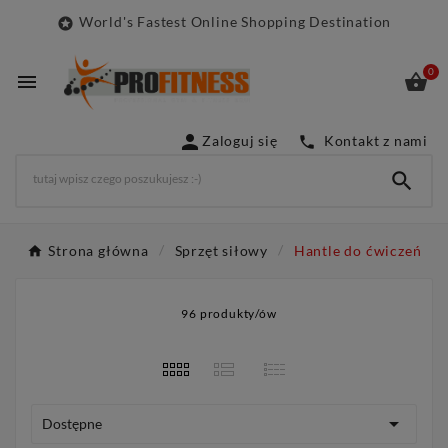
World's Fastest Online Shopping Destination

0



Zaloguj się
Kontakt z nami


Strona główna
Sprzęt siłowy
Hantle do ćwiczeń
96 produkty/ów

Dostępne