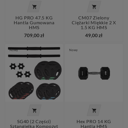


HG PRO 47.5 KG
CM07 Zielony
Hantla Gumowana
Ciężarki Miękkie 2 X
HMS
1.5 KG HMS
709,00 zł
49,00 zł
Nowy
Nowy


SG40 (2 Części)
Hex PRO 14 KG
Sztangielka Kompozyt
Hantla HMS