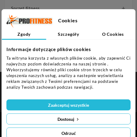
Sprzęt fitness

Sprzęt siłowy

Cookies
Gry

Zgody
Szczegóły
O Cookies
Fotele do masażu
Informacje dotyczące plików cookies
PROMOCJE
Ta witryna korzysta z własnych plików cookie, aby zapewnić Ci
najwyższy poziom doświadczenia na naszej stronie .
Wykorzystujemy również pliki cookie stron trzecich w celu
ulepszenia naszych usług, analizy a nastepnie wyświetlania
reklam związanych z Twoimi preferencjami na podstawie

NASZA FIRMA
analizy Twoich zachowań podczas nawigacji.

INFORMACJA O SKLEPIE
Zaakceptuj wszystkie
Dostosuj
© 2024 Profitness.pl
Odrzuć