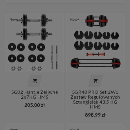
Nowy
Nowy


SG02 Hantle Żeliwne
SGR40 PRO Set 2W1
2x7KG HMS
Zestaw Regulowanych
Sztangielek 43,5 KG
205,00 zł
HMS
898,99 zł
Nowy
Nowy