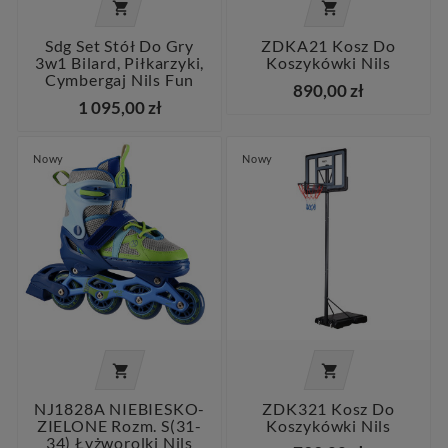


Sdg Set Stół Do Gry
ZDKA21 Kosz Do
3w1 Bilard, Piłkarzyki,
Koszykówki Nils
Cymbergaj Nils Fun
890,00 zł
1 095,00 zł
Nowy
Nowy


NJ1828A NIEBIESKO-
ZDK321 Kosz Do
ZIELONE Rozm. S(31-
Koszykówki Nils
34) Łyżworolki Nils