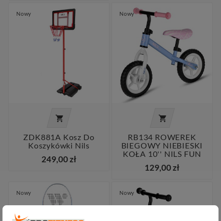
Nowy
Nowy


ZDK881A Kosz Do
RB134 ROWEREK
Koszykówki Nils
BIEGOWY NIEBIESKI
KOŁA 10'' NILS FUN
249,00 zł
129,00 zł
Nowy
Nowy