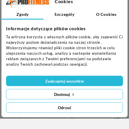
Cookies
Zgody
Szczegóły
O Cookies
Informacje dotyczące plików cookies
Ta witryna korzysta z własnych plików cookie, aby zapewnić Ci
najwyższy poziom doświadczenia na naszej stronie .


Wykorzystujemy również pliki cookie stron trzecich w celu
ulepszenia naszych usług, analizy a nastepnie wyświetlania
Fusiontec 918 Rakieta
RB134 ROWEREK
reklam związanych z Twoimi preferencjami na podstawie
Do Badmintona Wish
BIEGOWY CZARNY
analizy Twoich zachowań podczas nawigacji.
KOŁA 10'' NILS FUN
49,90 zł
129,00 zł
Zaakceptuj wszystkie
Nowy
Nowy
Dostosuj
Odrzuć