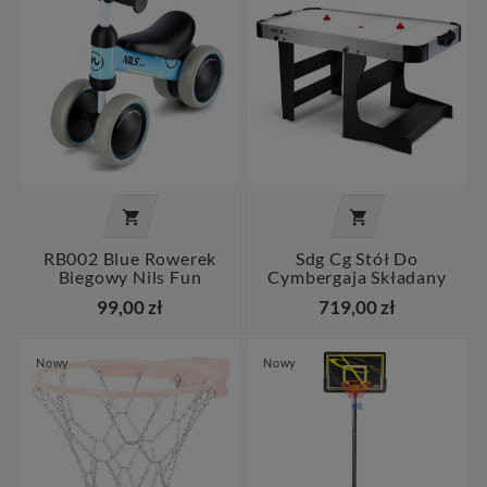


RB002 Blue Rowerek
Sdg Cg Stół Do
Biegowy Nils Fun
Cymbergaja Składany
99,00 zł
719,00 zł
Nowy
Nowy