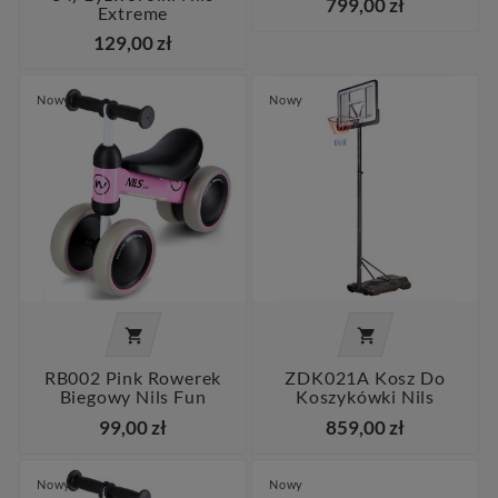
799,00 zł
Extreme
129,00 zł
Nowy
Nowy


RB002 Pink Rowerek
ZDK021A Kosz Do
Biegowy Nils Fun
Koszykówki Nils
99,00 zł
859,00 zł
Nowy
Nowy