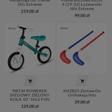
Nils Extreme
S (29-33) Łyżworolki
Nils Extreme
219,00 zł
99,00 zł
Nowy
Nowy


RB134 ROWEREK
KHZ825 Zestaw Do
BIEGOWY ZIELONY
Unihokeja Nils
KOŁA 10'' NILS FUN
39,00 zł
129,00 zł