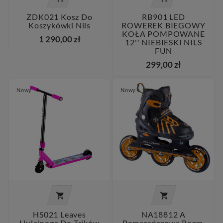
ZDK021 Kosz Do
RB901 LED
Koszykówki Nils
ROWEREK BIEGOWY
KOŁA POMPOWANE
1 290,00 zł
12'' NIEBIESKI NILS
FUN
299,00 zł
Nowy
Nowy


HS021 Leaves
NA18812 A
Hulajnoga Do Trików
Pomarańczowe Rozm.