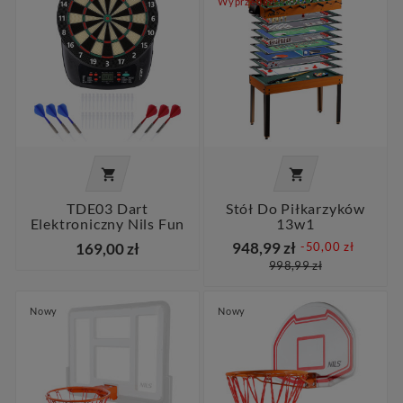
Wyprzedaż!


TDE03 Dart
Stół Do Piłkarzyków
Elektroniczny Nils Fun
13w1
948,99 zł
169,00 zł
-50,00 zł
998,99 zł
Nowy
Nowy