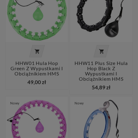


HHW01 Hula Hop
HHW11 Plus Size Hula
Green Z Wypustkami I
Hop Black Z
Obciążnikiem HMS
Wypustkami I
Obciążnikiem HMS
49,00 zł
54,89 zł
Nowy
Nowy