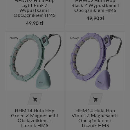
HHW02 Hula Hop
HHW02 Hula Hop
Light Pink Z
Black Z Wypustkami I
Wypustkami I
Obciążnikiem HMS
Obciążnikiem HMS
49,90 zł
49,90 zł
Nowy
Nowy


HHM14 Hula Hop
HHM14 Hula Hop
Green Z Magnesami I
Violet Z Magnesami I
Obciążnikiem +
Obciążnikiem +
Licznik HMS
Licznik HMS