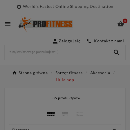
World's Fastest Online Shopping Destination

0



Zaloguj się
Kontakt z nami


Strona główna
Sprzęt fitness
Akcesoria
Hula hop
35 produkty/ów
Dostępne