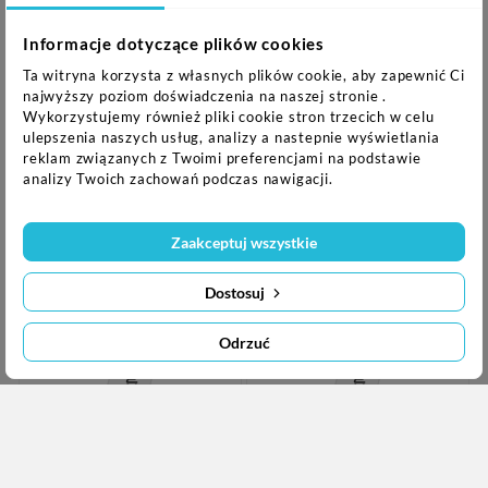
Black/turquoise Z
White/violet Z
Magnesami I
Magnesami I
Obciążnikiem +
Obciążnikiem +
Informacje dotyczące plików cookies
Licznik HMS
Licznik HMS
Ta witryna korzysta z własnych plików cookie, aby zapewnić Ci
149,00 zł
149,00 zł
najwyższy poziom doświadczenia na naszej stronie .
Wykorzystujemy również pliki cookie stron trzecich w celu
ulepszenia naszych usług, analizy a nastepnie wyświetlania
Nowy
Nowy
reklam związanych z Twoimi preferencjami na podstawie
analizy Twoich zachowań podczas nawigacji.
Zaakceptuj wszystkie
Dostosuj
Odrzuć


HHM16 Hula Hop
HHM15 Hula Hop
Black/pink Z
Black Z Magnesem I
Magnesami I
Obciążnikiem +
Obciążnikiem +
Licznik HMS