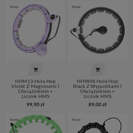
Nowy
Nowy


HHM13 Hula Hop
HHW06 Hula Hop
Violet Z Magnesami I
Black Z Wypustkami I
Obciążnikiem +
Obciążnikiem +
Licznik HMS
Licznik HMS
99,90 zł
89,00 zł
Nowy
Nowy