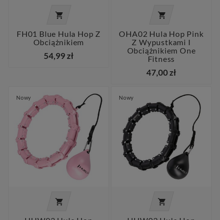


FH01 Blue Hula Hop Z
OHA02 Hula Hop Pink
Obciążnikiem
Z Wypustkami I
Obciążnikiem One
54,99 zł
Fitness
47,00 zł
Nowy
Nowy

